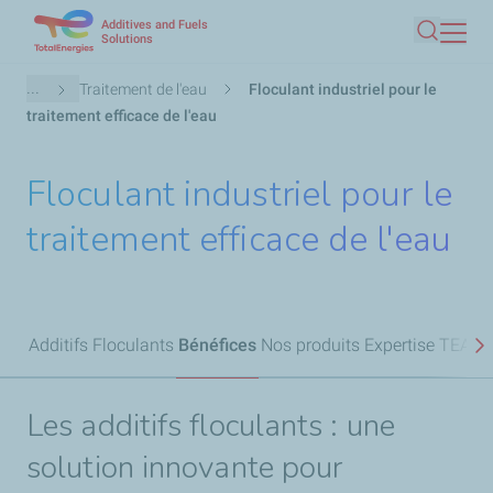
Additives and Fuels
Aller
Solutions
Recherc
au
contenu
Fil
...
Traitement de l'eau
Floculant industriel pour le
principal
d'Ariane
traitement efficace de l'eau
Floculant industriel pour le
traitement efficace de l'eau
Additifs Floculants
Bénéfices
Nos produits
Expertise TEAFS
S
Les additifs floculants : une
solution innovante pour