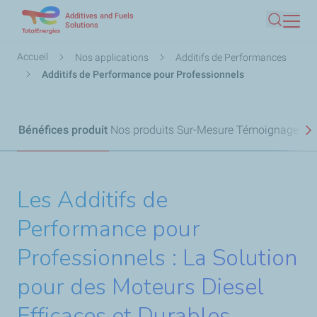
Additives and Fuels
Aller
Solutions
Recherc
au
contenu
Fil
Accueil
Nos applications
Additifs de Performances
principal
d'Ariane
Additifs de Performance pour Professionnels
Bénéfices produit
Nos produits
Sur-Mesure
Témoignage
S
Les Additifs de
Performance pour
Professionnels : La Solution
pour des Moteurs Diesel
Efficaces et Durables