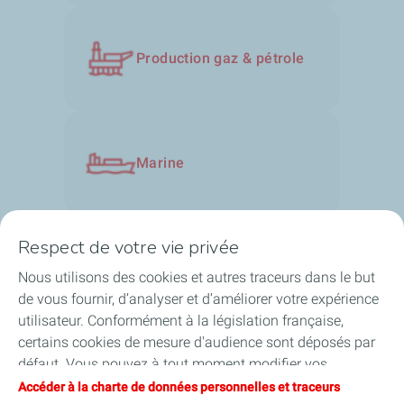
Production gaz & pétrole
Marine
Respect de votre vie privée
Nous utilisons des cookies et autres traceurs dans le but
Nos solutions
de vous fournir, d’analyser et d’améliorer votre expérience
utilisateur. Conformément à la législation française,
A propos
certains cookies de mesure d'audience sont déposés par
défaut. Vous pouvez à tout moment modifier vos
Besoin d'aide ?
paramètres de cookies en cliquant sur le bouton « Gérer
Accéder à la charte de données personnelles et traceurs