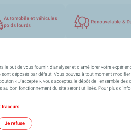
Automobile et véhicules
Renouvelable & D
poids lourds
s le but de vous fournir, d’analyser et d’améliorer votre expérien
Besoin d'aide ?
e sont déposés par défaut. Vous pouvez à tout moment modifier 
 bouton « J’accepte », vous acceptez le dépôt de l’ensemble des 
ents
FAQ
es au bon fonctionnement du site seront utilisés. Pour plus d’inf
Nous contacter
 traceurs
n
Conditions Générales de Vente
Accessibilité : partiellement conforme
Je refuse