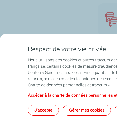
Respect de votre vie privée
Nous utilisons des cookies et autres traceurs dan
Nos solutions
A propos
française, certains cookies de mesure d'audienc
bouton « Gérer mes cookies ». En cliquant sur le
Catalogue Produit
Nos engagem
refuse », seuls les cookies techniques nécessair
Nos applications
Notre identité
Charte de données personnelles et traceurs ».
Accéder à la charte de données personnelles et
Conditions Générales d'Utilisatio
J'accepte
Gérer mes cookies