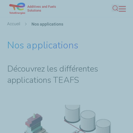
Additives and Fuels
Aller
Solutions
Recherc
au
contenu
Fil
Accueil
Nos applications
principal
d'Ariane
Nos applications
Découvrez les différentes
applications TEAFS