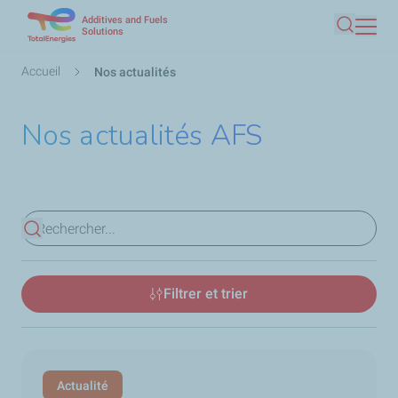
Additives and Fuels
Aller
Solutions
Recherc
au
contenu
Fil
Accueil
Nos actualités
principal
d'Ariane
Nos actualités AFS
Voir les résultats
Filtrer et trier
Actualité