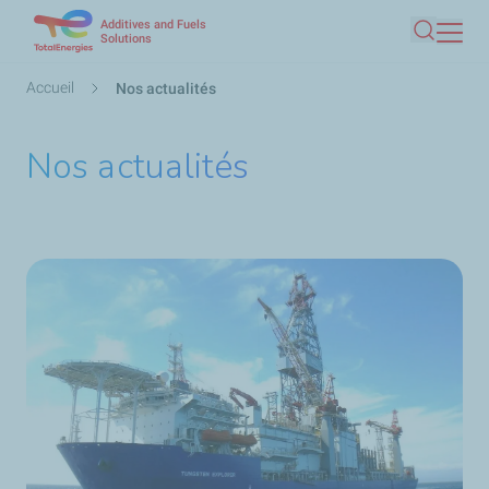
Additives and Fuels
Aller
Solutions
Recherc
au
contenu
Fil
Accueil
Nos actualités
principal
d'Ariane
Nos actualités