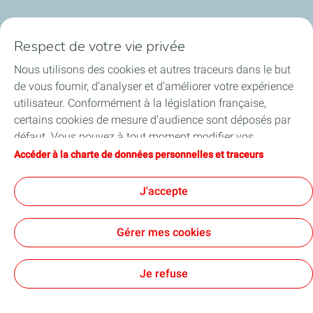
Respect de votre vie privée
Nous utilisons des cookies et autres traceurs dans le but
de vous fournir, d’analyser et d’améliorer votre expérience
Nos solutions
utilisateur. Conformément à la législation française,
certains cookies de mesure d'audience sont déposés par
A propos
défaut. Vous pouvez à tout moment modifier vos
paramètres de cookies en cliquant sur le bouton « Gérer
Accéder à la charte de données personnelles et traceurs
Besoin d'aide ?
mes cookies ». En cliquant sur le bouton « J’accepte »,
vous acceptez le dépôt de l’ensemble des cookies. Dans le
J'accepte
cas où vous cliquez sur « Je refuse », seuls les cookies
techniques nécessaires au bon fonctionnement du site
Conditions Générales d'Utilisation
Gérer mes cookies
seront utilisés. Pour plus d’informations, vous pouvez
Conditions Générales de Vente
consulter la page « Charte de données personnelles et
Accessibilité : partiellement conforme
Cookies et Confidentialité
Cookies
traceurs ».
Je refuse
TotalEnergies 2026